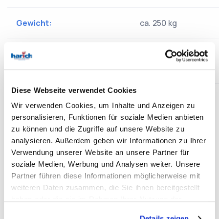
Gewicht:
ca. 250 kg
Abmessungen:
ca. 500 x 900 x 1.855
mm
Diese Webseite verwendet Cookies
Zubehör:
Motorvollschutz
Wir verwenden Cookies, um Inhalte und Anzeigen zu
Wendeschalter
personalisieren, Funktionen für soziale Medien anbieten
Rechts/Linkslauf
zu können und die Zugriffe auf unsere Website zu
Digitale
analysieren. Außerdem geben wir Informationen zu Ihrer
Drehzahlanzeige
Verwendung unserer Website an unsere Partner für
Tischverstellung
soziale Medien, Werbung und Analysen weiter. Unsere
Partner führen diese Informationen möglicherweise mit
über Zahnstange
weiteren Daten zusammen, die Sie ihnen bereitgestellt
Spindelschutz
haben oder die sie im Rahmen Ihrer Nutzung der
Not-Aus-
Dienste gesammelt haben.
Schlagtaster
Details zeigen