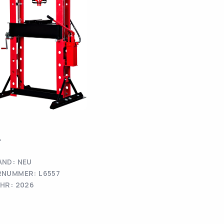
T
ND: NEU
RNUMMER: L6557
HR: 2026