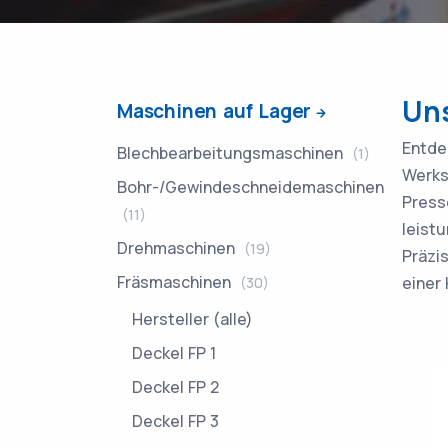
Un
Maschinen auf Lager
Entde
Blechbearbeitungsmaschinen
(1)
Werks
Bohr-/Gewindeschneidemaschinen
Press
(11)
leist
Drehmaschinen
(19)
Präzi
Fräsmaschinen
einer
(30)
Hersteller (alle)
Deckel FP 1
Deckel FP 2
Deckel FP 3