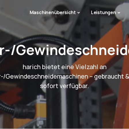
Maschinenübersicht
Leistungen
r-/Gewindeschnei
harich bietet eine Vielzahl an
r-/Gewindeschneidemaschinen – gebraucht &
sofort verfügbar.