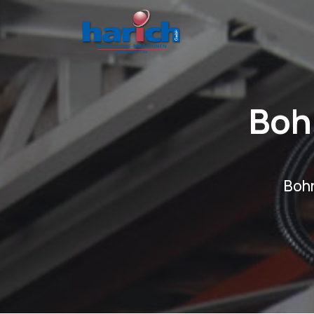
Boh
Boh