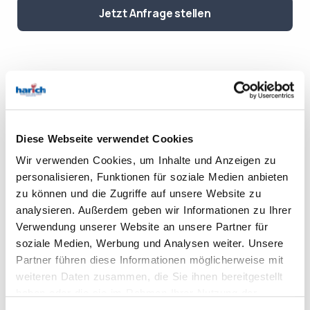
Jetzt Anfrage stellen
Weitere Informationen
Diese Webseite verwendet Cookies
Datenblatt herunterladen
Wir verwenden Cookies, um Inhalte und Anzeigen zu
personalisieren, Funktionen für soziale Medien anbieten
zu können und die Zugriffe auf unsere Website zu
Anfrage stellen
analysieren. Außerdem geben wir Informationen zu Ihrer
Verwendung unserer Website an unsere Partner für
Die ergonomisch entwickelte Präzisions-
soziale Medien, Werbung und Analysen weiter. Unsere
Zyklendrehmaschine
GDW C 400 Z conturline
ist eine
Partner führen diese Informationen möglicherweise mit
weiteren Daten zusammen, die Sie ihnen bereitgestellt
Neumaschine im Premiumsegment für höchste
haben oder die sie im Rahmen Ihrer Nutzung der
Ansprüche.
Dienste gesammelt haben.