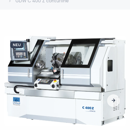
GDW C 400 Z conturline
NEU