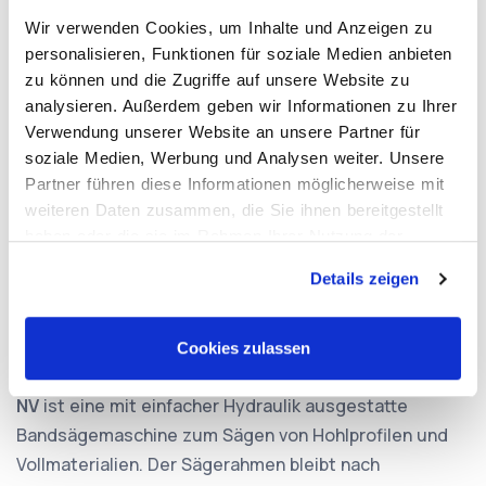
Jetzt Anfrage stellen
Wir verwenden Cookies, um Inhalte und Anzeigen zu
personalisieren, Funktionen für soziale Medien anbieten
zu können und die Zugriffe auf unsere Website zu
analysieren. Außerdem geben wir Informationen zu Ihrer
Verwendung unserer Website an unsere Partner für
Weitere Informationen
soziale Medien, Werbung und Analysen weiter. Unsere
Partner führen diese Informationen möglicherweise mit
weiteren Daten zusammen, die Sie ihnen bereitgestellt
Datenblatt herunterladen
haben oder die sie im Rahmen Ihrer Nutzung der
Dienste gesammelt haben.
Details zeigen
Anfrage stellen
Cookies zulassen
Die Schwenkrahmen-Metallbandsäge
OPTIsaw S 275
NV
ist eine mit einfacher Hydraulik ausgestatte
Bandsägemaschine zum Sägen von Hohlprofilen und
Vollmaterialien. Der Sägerahmen bleibt nach